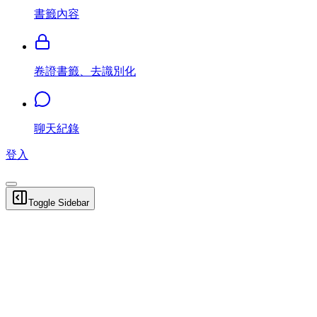
書籤內容
卷證書籤、去識別化
聊天紀錄
登入
Toggle Sidebar