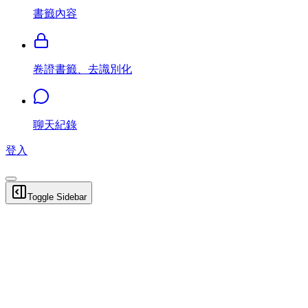
書籤內容
卷證書籤、去識別化
聊天紀錄
登入
Toggle Sidebar