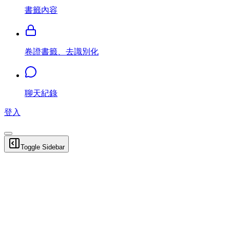
書籤內容
卷證書籤、去識別化
聊天紀錄
登入
Toggle Sidebar