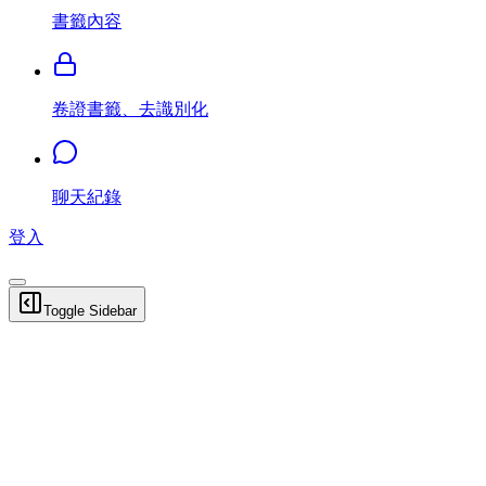
書籤內容
卷證書籤、去識別化
聊天紀錄
登入
Toggle Sidebar