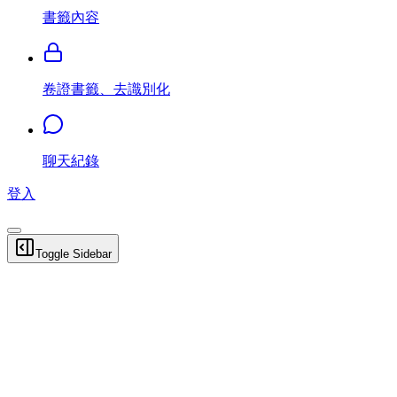
書籤內容
卷證書籤、去識別化
聊天紀錄
登入
Toggle Sidebar