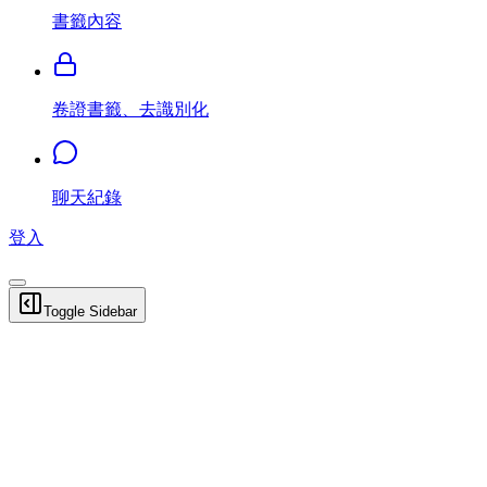
書籤內容
卷證書籤、去識別化
聊天紀錄
登入
Toggle Sidebar