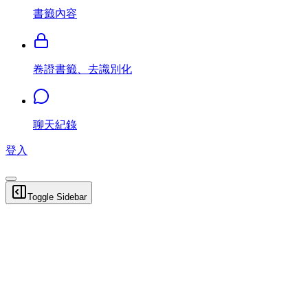
書籤內容
卷證書籤、去識別化
聊天紀錄
登入
Toggle Sidebar