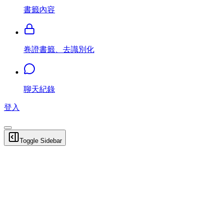
書籤內容
卷證書籤、去識別化
聊天紀錄
登入
Toggle Sidebar