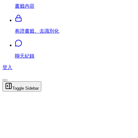
書籤內容
卷證書籤、去識別化
聊天紀錄
登入
Toggle Sidebar