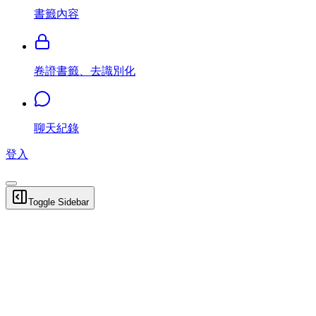
書籤內容
卷證書籤、去識別化
聊天紀錄
登入
Toggle Sidebar