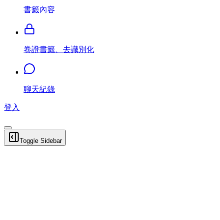
書籤內容
卷證書籤、去識別化
聊天紀錄
登入
Toggle Sidebar