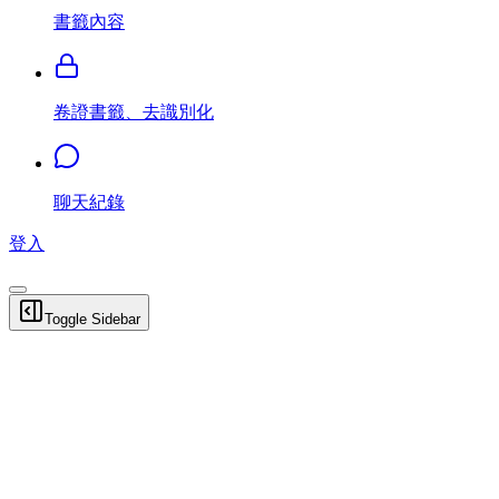
書籤內容
卷證書籤、去識別化
聊天紀錄
登入
Toggle Sidebar