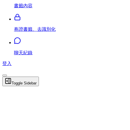
書籤內容
卷證書籤、去識別化
聊天紀錄
登入
Toggle Sidebar