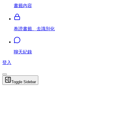
書籤內容
卷證書籤、去識別化
聊天紀錄
登入
Toggle Sidebar