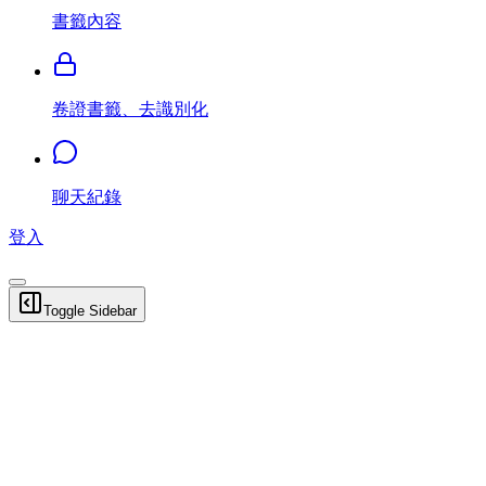
書籤內容
卷證書籤、去識別化
聊天紀錄
登入
Toggle Sidebar