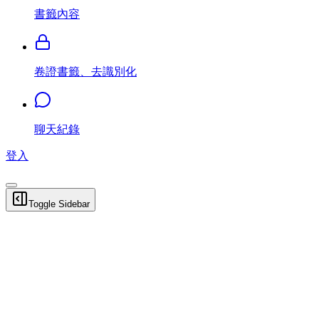
書籤內容
卷證書籤、去識別化
聊天紀錄
登入
Toggle Sidebar