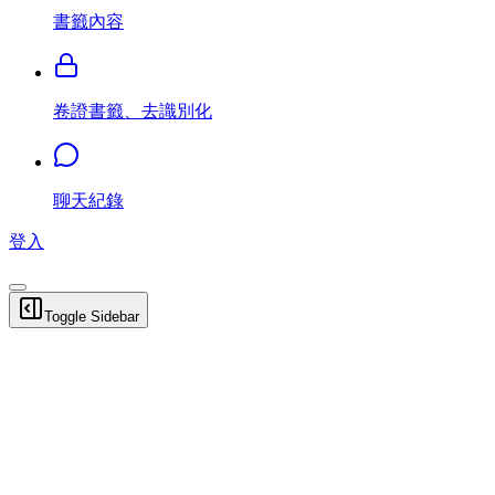
書籤內容
卷證書籤、去識別化
聊天紀錄
登入
Toggle Sidebar