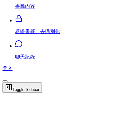
書籤內容
卷證書籤、去識別化
聊天紀錄
登入
Toggle Sidebar