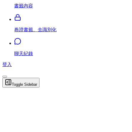
書籤內容
卷證書籤、去識別化
聊天紀錄
登入
Toggle Sidebar