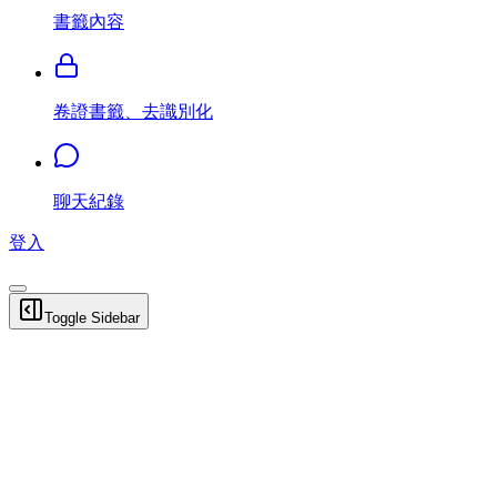
書籤內容
卷證書籤、去識別化
聊天紀錄
登入
Toggle Sidebar