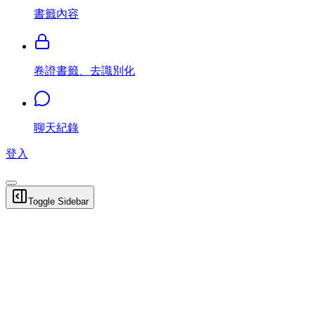
書籤內容
卷證書籤、去識別化
聊天紀錄
登入
Toggle Sidebar