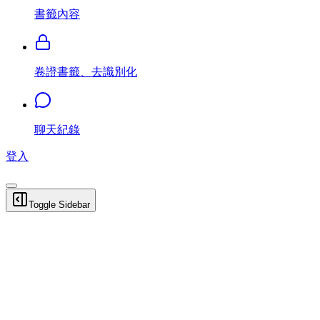
書籤內容
卷證書籤、去識別化
聊天紀錄
登入
Toggle Sidebar