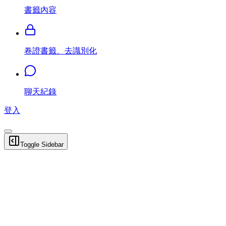
書籤內容
卷證書籤、去識別化
聊天紀錄
登入
Toggle Sidebar