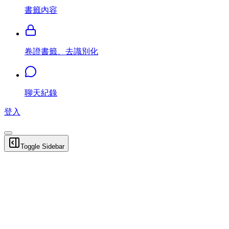
書籤內容
卷證書籤、去識別化
聊天紀錄
登入
Toggle Sidebar