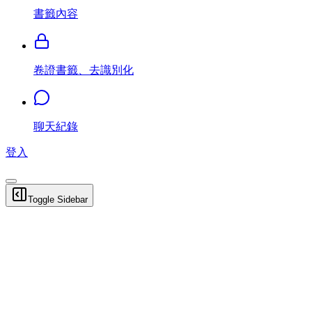
書籤內容
卷證書籤、去識別化
聊天紀錄
登入
Toggle Sidebar