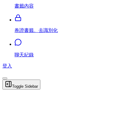
書籤內容
卷證書籤、去識別化
聊天紀錄
登入
Toggle Sidebar