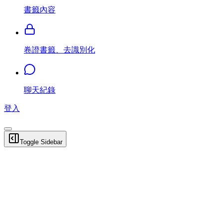
書籤內容
卷證書籤、去識別化
聊天紀錄
登入
Toggle Sidebar