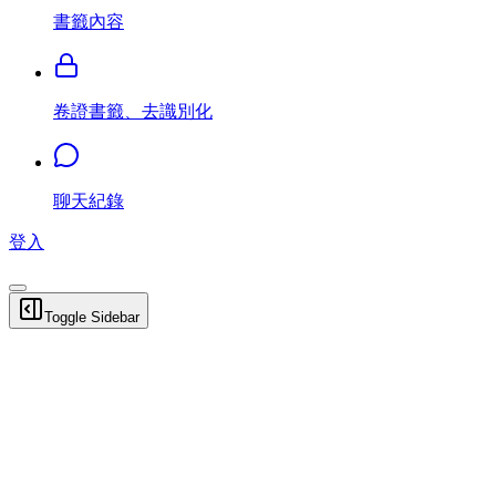
書籤內容
卷證書籤、去識別化
聊天紀錄
登入
Toggle Sidebar