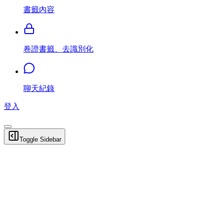
書籤內容
卷證書籤、去識別化
聊天紀錄
登入
Toggle Sidebar