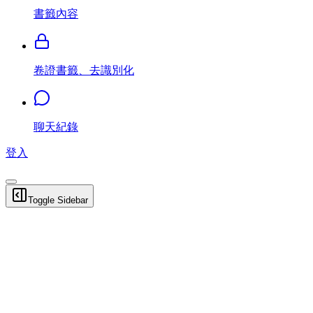
書籤內容
卷證書籤、去識別化
聊天紀錄
登入
Toggle Sidebar