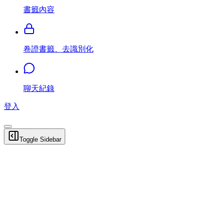
書籤內容
卷證書籤、去識別化
聊天紀錄
登入
Toggle Sidebar