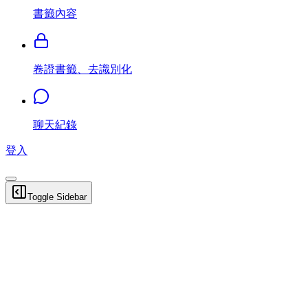
書籤內容
卷證書籤、去識別化
聊天紀錄
登入
Toggle Sidebar