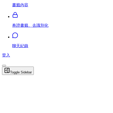
書籤內容
卷證書籤、去識別化
聊天紀錄
登入
Toggle Sidebar