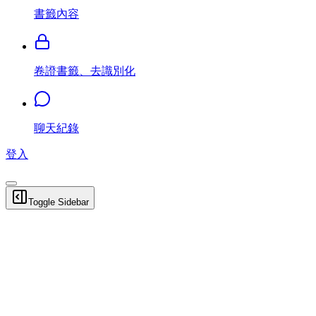
書籤內容
卷證書籤、去識別化
聊天紀錄
登入
Toggle Sidebar