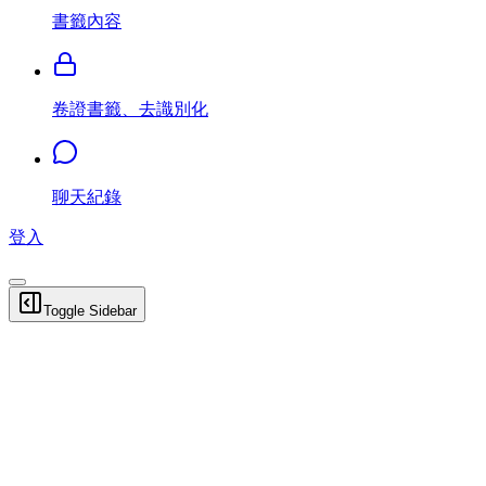
書籤內容
卷證書籤、去識別化
聊天紀錄
登入
Toggle Sidebar