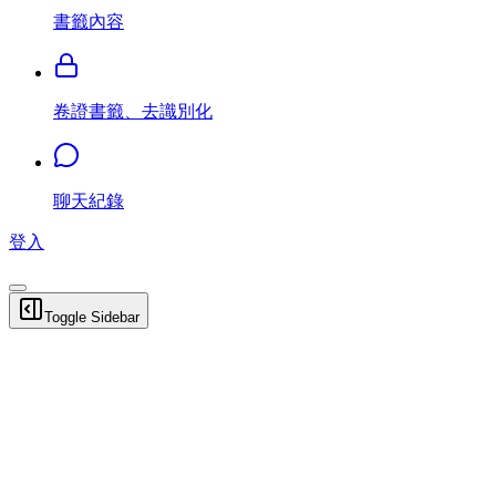
書籤內容
卷證書籤、去識別化
聊天紀錄
登入
Toggle Sidebar