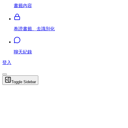
書籤內容
卷證書籤、去識別化
聊天紀錄
登入
Toggle Sidebar