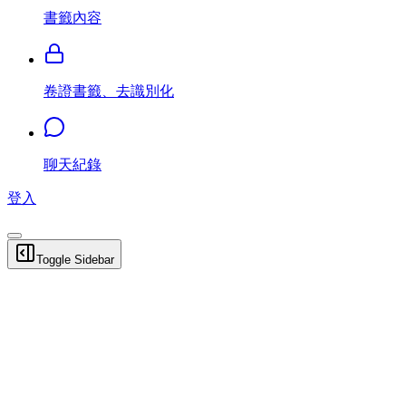
書籤內容
卷證書籤、去識別化
聊天紀錄
登入
Toggle Sidebar