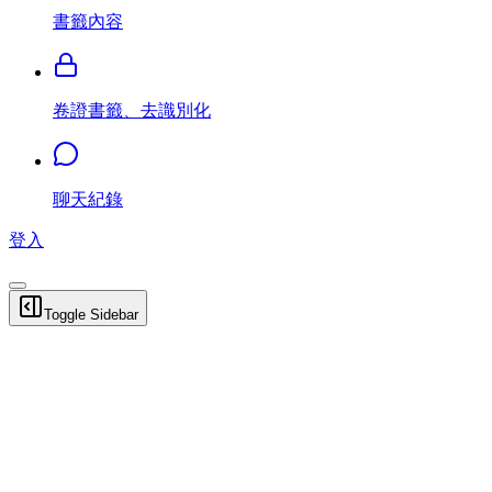
書籤內容
卷證書籤、去識別化
聊天紀錄
登入
Toggle Sidebar