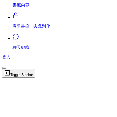
書籤內容
卷證書籤、去識別化
聊天紀錄
登入
Toggle Sidebar