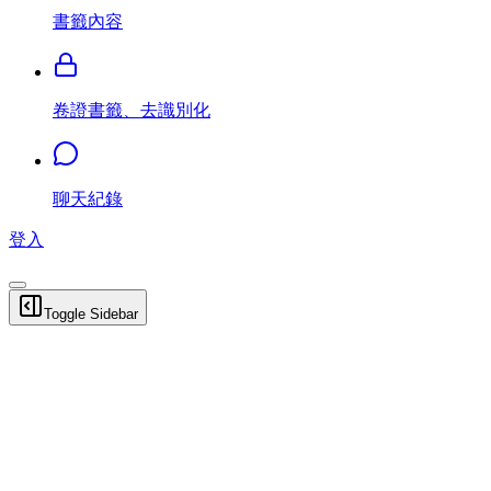
書籤內容
卷證書籤、去識別化
聊天紀錄
登入
Toggle Sidebar