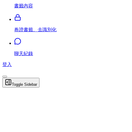
書籤內容
卷證書籤、去識別化
聊天紀錄
登入
Toggle Sidebar