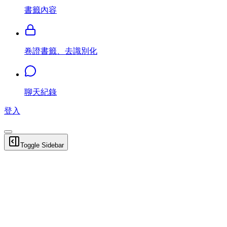
書籤內容
卷證書籤、去識別化
聊天紀錄
登入
Toggle Sidebar