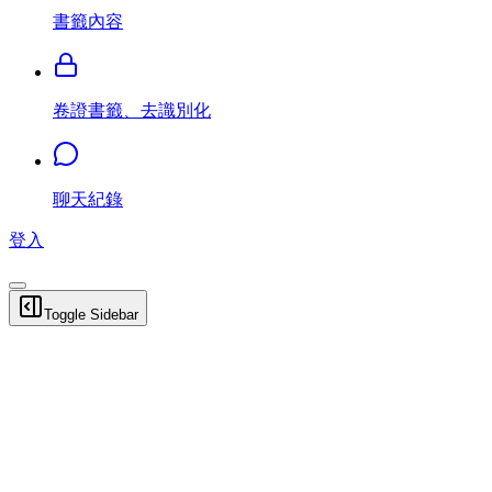
書籤內容
卷證書籤、去識別化
聊天紀錄
登入
Toggle Sidebar