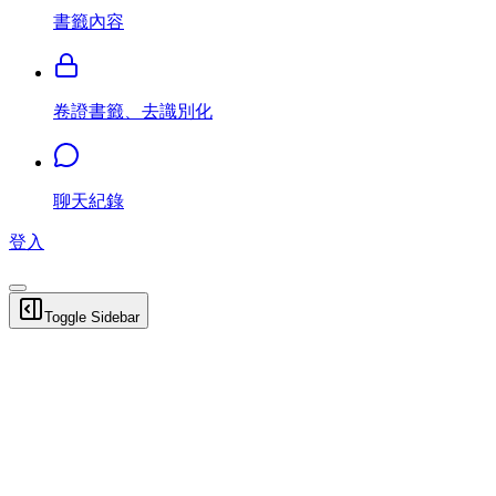
書籤內容
卷證書籤、去識別化
聊天紀錄
登入
Toggle Sidebar