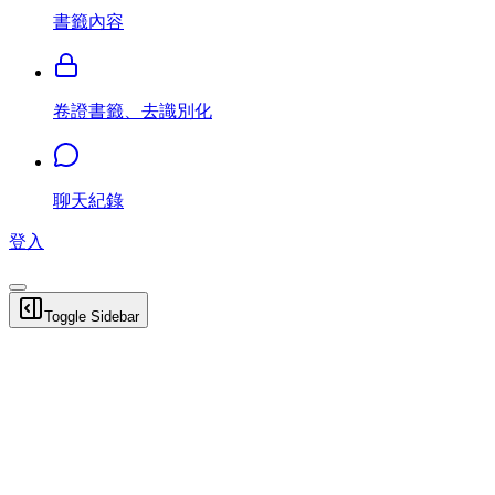
書籤內容
卷證書籤、去識別化
聊天紀錄
登入
Toggle Sidebar