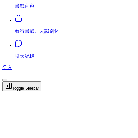
書籤內容
卷證書籤、去識別化
聊天紀錄
登入
Toggle Sidebar