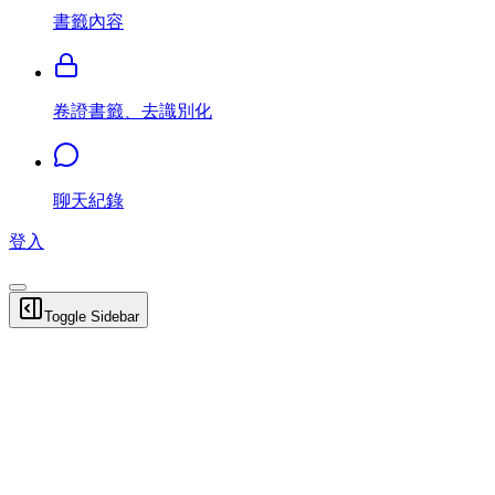
書籤內容
卷證書籤、去識別化
聊天紀錄
登入
Toggle Sidebar