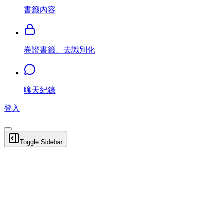
書籤內容
卷證書籤、去識別化
聊天紀錄
登入
Toggle Sidebar