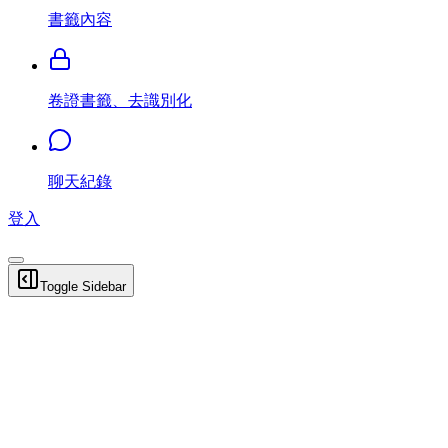
書籤內容
卷證書籤、去識別化
聊天紀錄
登入
Toggle Sidebar